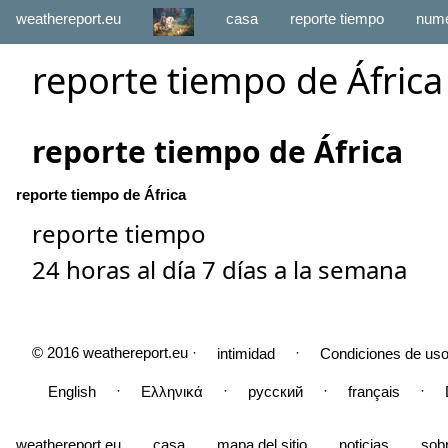
weathereport.eu
casa
reporte tiempo
numé
reporte tiempo de África
reporte tiempo de África
reporte tiempo de África
reporte tiempo
24 horas al día 7 días a la semana
© 2016 weathereport.eu ·
·
intimidad
Condiciones de uso
·
·
·
·
English
Ελληνικά
русский
français
weathereport.eu
casa
mapa del sitio
noticias
sob