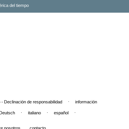
rica del tiempo
·
 - Declinación de responsabilidad
información
·
·
·
Deutsch
italiano
español
re nosotros
contacto