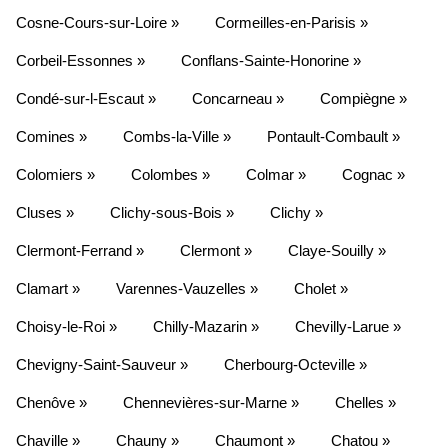
Cosne-Cours-sur-Loire »
Cormeilles-en-Parisis »
Corbeil-Essonnes »
Conflans-Sainte-Honorine »
Condé-sur-l-Escaut »
Concarneau »
Compiègne »
Comines »
Combs-la-Ville »
Pontault-Combault »
Colomiers »
Colombes »
Colmar »
Cognac »
Cluses »
Clichy-sous-Bois »
Clichy »
Clermont-Ferrand »
Clermont »
Claye-Souilly »
Clamart »
Varennes-Vauzelles »
Cholet »
Choisy-le-Roi »
Chilly-Mazarin »
Chevilly-Larue »
Chevigny-Saint-Sauveur »
Cherbourg-Octeville »
Chenôve »
Chennevières-sur-Marne »
Chelles »
Chaville »
Chauny »
Chaumont »
Chatou »