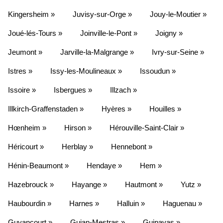
Kingersheim »
Juvisy-sur-Orge »
Jouy-le-Moutier »
Joué-lés-Tours »
Joinville-le-Pont »
Joigny »
Jeumont »
Jarville-la-Malgrange »
Ivry-sur-Seine »
Istres »
Issy-les-Moulineaux »
Issoudun »
Issoire »
Isbergues »
Illzach »
Illkirch-Graffenstaden »
Hyères »
Houilles »
Hœnheim »
Hirson »
Hérouville-Saint-Clair »
Héricourt »
Herblay »
Hennebont »
Hénin-Beaumont »
Hendaye »
Hem »
Hazebrouck »
Hayange »
Hautmont »
Yutz »
Haubourdin »
Harnes »
Halluin »
Haguenau »
Guyancourt »
Gujan-Mestras »
Guipavas »