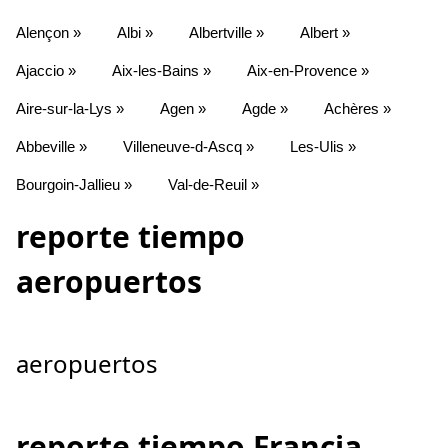
Alençon »
Albi »
Albertville »
Albert »
Ajaccio »
Aix-les-Bains »
Aix-en-Provence »
Aire-sur-la-Lys »
Agen »
Agde »
Achères »
Abbeville »
Villeneuve-d-Ascq »
Les-Ulis »
Bourgoin-Jallieu »
Val-de-Reuil »
reporte tiempo
aeropuertos
aeropuertos
reporte tiempo Francia