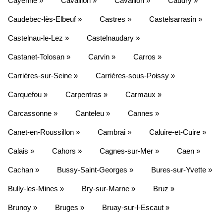
Cayenne »
Cavaillon »
Cavaillon »
Caudry »
Caudebec-lès-Elbeuf »
Castres »
Castelsarrasin »
Castelnau-le-Lez »
Castelnaudary »
Castanet-Tolosan »
Carvin »
Carros »
Carrières-sur-Seine »
Carrières-sous-Poissy »
Carquefou »
Carpentras »
Carmaux »
Carcassonne »
Canteleu »
Cannes »
Canet-en-Roussillon »
Cambrai »
Caluire-et-Cuire »
Calais »
Cahors »
Cagnes-sur-Mer »
Caen »
Cachan »
Bussy-Saint-Georges »
Bures-sur-Yvette »
Bully-les-Mines »
Bry-sur-Marne »
Bruz »
Brunoy »
Bruges »
Bruay-sur-l-Escaut »