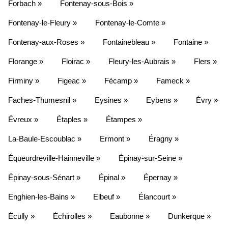
Forbach »
Fontenay-sous-Bois »
Fontenay-le-Fleury »
Fontenay-le-Comte »
Fontenay-aux-Roses »
Fontainebleau »
Fontaine »
Florange »
Floirac »
Fleury-les-Aubrais »
Flers »
Firminy »
Figeac »
Fécamp »
Fameck »
Faches-Thumesnil »
Eysines »
Eybens »
Évry »
Évreux »
Étaples »
Étampes »
La-Baule-Escoublac »
Ermont »
Éragny »
Équeurdreville-Hainneville »
Épinay-sur-Seine »
Épinay-sous-Sénart »
Épinal »
Épernay »
Enghien-les-Bains »
Elbeuf »
Élancourt »
Écully »
Échirolles »
Eaubonne »
Dunkerque »