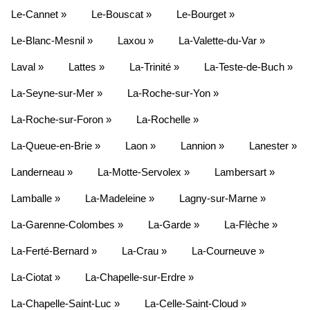
Le-Cannet »
Le-Bouscat »
Le-Bourget »
Le-Blanc-Mesnil »
Laxou »
La-Valette-du-Var »
Laval »
Lattes »
La-Trinité »
La-Teste-de-Buch »
La-Seyne-sur-Mer »
La-Roche-sur-Yon »
La-Roche-sur-Foron »
La-Rochelle »
La-Queue-en-Brie »
Laon »
Lannion »
Lanester »
Landerneau »
La-Motte-Servolex »
Lambersart »
Lamballe »
La-Madeleine »
Lagny-sur-Marne »
La-Garenne-Colombes »
La-Garde »
La-Flèche »
La-Ferté-Bernard »
La-Crau »
La-Courneuve »
La-Ciotat »
La-Chapelle-sur-Erdre »
La-Chapelle-Saint-Luc »
La-Celle-Saint-Cloud »