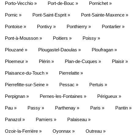
Porto-Vecchio »
Port-de-Bouc »
Pornichet »
Pornic »
Pont-Saint-Esprit »
Pont-Sainte-Maxence »
Pontoise »
Pontivy »
Ponthierry »
Pontarlier »
Pont-à-Mousson »
Poitiers »
Poissy »
Plouzané »
Plougastel-Daoulas »
Ploufragan »
Ploemeur »
Plérin »
Plan-de-Cuques »
Plaisir »
Plaisance-du-Touch »
Pierrelatte »
Pierrefitte-sur-Seine »
Pessac »
Pertuis »
Perpignan »
Pernes-les-Fontaines »
Périgueux »
Pau »
Passy »
Parthenay »
Paris »
Pantin »
Panazol »
Pamiers »
Palaiseau »
Ozoir-la-Ferrière »
Oyonnax »
Outreau »