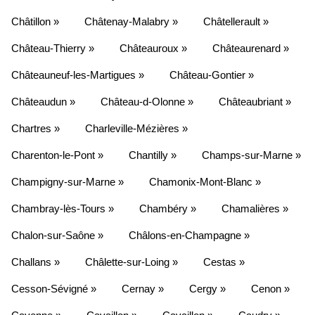
Châtillon »
Châtenay-Malabry »
Châtellerault »
Château-Thierry »
Châteauroux »
Châteaurenard »
Châteauneuf-les-Martigues »
Château-Gontier »
Châteaudun »
Château-d-Olonne »
Châteaubriant »
Chartres »
Charleville-Mézières »
Charenton-le-Pont »
Chantilly »
Champs-sur-Marne »
Champigny-sur-Marne »
Chamonix-Mont-Blanc »
Chambray-lès-Tours »
Chambéry »
Chamalières »
Chalon-sur-Saône »
Châlons-en-Champagne »
Challans »
Châlette-sur-Loing »
Cestas »
Cesson-Sévigné »
Cernay »
Cergy »
Cenon »