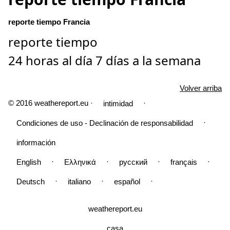
reporte tiempo Francia
reporte tiempo
24 horas al día 7 días a la semana
Volver arriba
© 2016 weathereport.eu ·
·
intimidad
·
Condiciones de uso - Declinación de responsabilidad
información
·
·
·
·
English
Ελληνικά
русский
français
·
·
·
Deutsch
italiano
español
weathereport.eu
casa