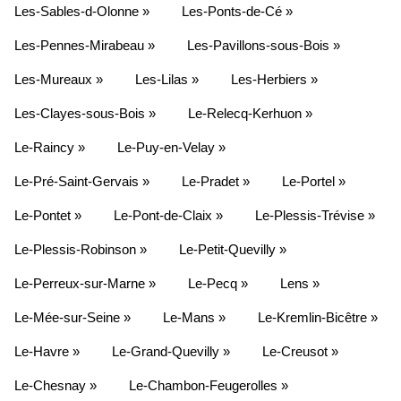
Les-Sables-d-Olonne »
Les-Ponts-de-Cé »
Les-Pennes-Mirabeau »
Les-Pavillons-sous-Bois »
Les-Mureaux »
Les-Lilas »
Les-Herbiers »
Les-Clayes-sous-Bois »
Le-Relecq-Kerhuon »
Le-Raincy »
Le-Puy-en-Velay »
Le-Pré-Saint-Gervais »
Le-Pradet »
Le-Portel »
Le-Pontet »
Le-Pont-de-Claix »
Le-Plessis-Trévise »
Le-Plessis-Robinson »
Le-Petit-Quevilly »
Le-Perreux-sur-Marne »
Le-Pecq »
Lens »
Le-Mée-sur-Seine »
Le-Mans »
Le-Kremlin-Bicêtre »
Le-Havre »
Le-Grand-Quevilly »
Le-Creusot »
Le-Chesnay »
Le-Chambon-Feugerolles »