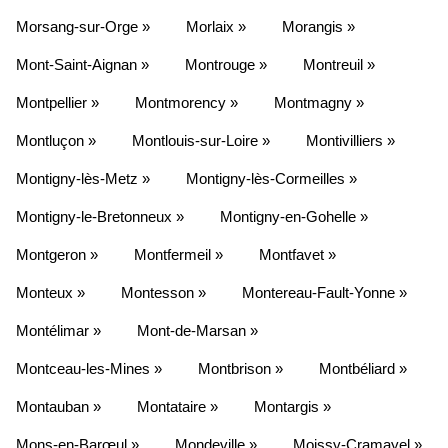
Morsang-sur-Orge »
Morlaix »
Morangis »
Mont-Saint-Aignan »
Montrouge »
Montreuil »
Montpellier »
Montmorency »
Montmagny »
Montluçon »
Montlouis-sur-Loire »
Montivilliers »
Montigny-lès-Metz »
Montigny-lès-Cormeilles »
Montigny-le-Bretonneux »
Montigny-en-Gohelle »
Montgeron »
Montfermeil »
Montfavet »
Monteux »
Montesson »
Montereau-Fault-Yonne »
Montélimar »
Mont-de-Marsan »
Montceau-les-Mines »
Montbrison »
Montbéliard »
Montauban »
Montataire »
Montargis »
Mons-en-Barœul »
Mondeville »
Moissy-Cramayel »