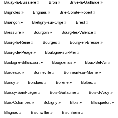
Bruay-la-Buissière »
Bron »
Brive-la-Gaillarde »
Brignoles »
Brignais »
Brie-Comte-Robert »
Briançon »
Brétigny-sur-Orge »
Brest »
Bressuire »
Bourgoin »
Bourg-lès-Valence »
Bourg-la-Reine »
Bourges »
Bourg-en-Bresse »
Bourg-de-Péage »
Boulogne-sur-Mer »
Boulogne-Billancourt »
Bouguenais »
Bouc-Bel-Air »
Bordeaux »
Bonneville »
Bonneuil-sur-Marne »
Bondy »
Bondues »
Bollène »
Bolbec »
Boissy-Saint-Léger »
Bois-Guillaume »
Bois-d-Arcy »
Bois-Colombes »
Bobigny »
Blois »
Blanquefort »
Blagnac »
Bischwiller »
Bischheim »