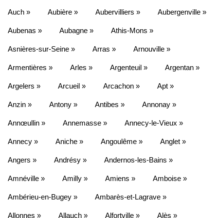
Auch »
Aubière »
Aubervilliers »
Aubergenville »
Aubenas »
Aubagne »
Athis-Mons »
Asnières-sur-Seine »
Arras »
Arnouville »
Armentières »
Arles »
Argenteuil »
Argentan »
Argelers »
Arcueil »
Arcachon »
Apt »
Anzin »
Antony »
Antibes »
Annonay »
Annœullin »
Annemasse »
Annecy-le-Vieux »
Annecy »
Aniche »
Angoulême »
Anglet »
Angers »
Andrésy »
Andernos-les-Bains »
Amnéville »
Amilly »
Amiens »
Amboise »
Ambérieu-en-Bugey »
Ambarès-et-Lagrave »
Allonnes »
Allauch »
Alfortville »
Alès »