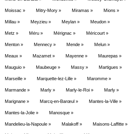
Moissac »
Mitry-Mory »
Miramas »
Mions »
Millau »
Meyzieu »
Meylan »
Meudon »
Metz »
Méru »
Mérignac »
Méricourt »
Menton »
Mennecy »
Mende »
Melun »
Meaux »
Mazamet »
Mayenne »
Maurepas »
Mauguio »
Maubeuge »
Massy »
Martigues »
Marseille »
Marquette-lez-Lille »
Maromme »
Marmande »
Marly »
Marly-le-Roi »
Marly »
Marignane »
Marcq-en-Barœul »
Mantes-la-Ville »
Mantes-la-Jolie »
Manosque »
Mandelieu-la-Napoule »
Malakoff »
Maisons-Laffitte »