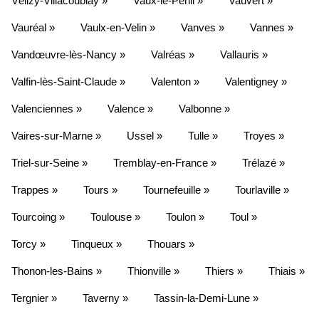
Vélizy-Villacoublay »
Vaux-le-Pénil »
Vauvert »
Vauréal »
Vaulx-en-Velin »
Vanves »
Vannes »
Vandœuvre-lès-Nancy »
Valréas »
Vallauris »
Valfin-lès-Saint-Claude »
Valenton »
Valentigney »
Valenciennes »
Valence »
Valbonne »
Vaires-sur-Marne »
Ussel »
Tulle »
Troyes »
Triel-sur-Seine »
Tremblay-en-France »
Trélazé »
Trappes »
Tours »
Tournefeuille »
Tourlaville »
Tourcoing »
Toulouse »
Toulon »
Toul »
Torcy »
Tinqueux »
Thouars »
Thonon-les-Bains »
Thionville »
Thiers »
Thiais »
Tergnier »
Taverny »
Tassin-la-Demi-Lune »