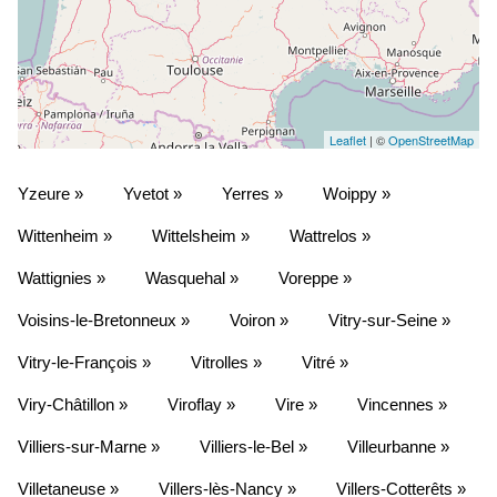
Leaflet
| ©
OpenStreetMap
Yzeure »
Yvetot »
Yerres »
Woippy »
Wittenheim »
Wittelsheim »
Wattrelos »
Wattignies »
Wasquehal »
Voreppe »
Voisins-le-Bretonneux »
Voiron »
Vitry-sur-Seine »
Vitry-le-François »
Vitrolles »
Vitré »
Viry-Châtillon »
Viroflay »
Vire »
Vincennes »
Villiers-sur-Marne »
Villiers-le-Bel »
Villeurbanne »
Villetaneuse »
Villers-lès-Nancy »
Villers-Cotterêts »