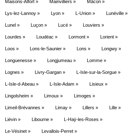
Maisons-Alfort »
Mainvilliers »
Mâcon »
Lys-lez-Lannoy »
Lyon »
L-Union »
Lunéville »
Lunel »
Luçon »
Lucé »
Louviers »
Lourdes »
Loudéac »
Lormont »
Lorient »
Loos »
Lons-le-Saunier »
Lons »
Longwy »
Longuenesse »
Longjumeau »
Lomme »
Lognes »
Livry-Gargan »
L-Isle-sur-la-Sorgue »
L-Isle-d-Abeau »
L-Isle-Adam »
Lisieux »
Lingolsheim »
Limoux »
Limoges »
Limeil-Brévannes »
Limay »
Lillers »
Lille »
Liévin »
Libourne »
L-Haÿ-les-Roses »
Le-Vésinet »
Levallois-Perret »