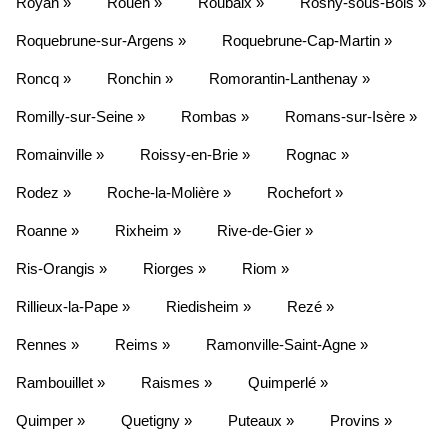
Royan »
Rouen »
Roubaix »
Rosny-sous-Bois »
Roquebrune-sur-Argens »
Roquebrune-Cap-Martin »
Roncq »
Ronchin »
Romorantin-Lanthenay »
Romilly-sur-Seine »
Rombas »
Romans-sur-Isère »
Romainville »
Roissy-en-Brie »
Rognac »
Rodez »
Roche-la-Molière »
Rochefort »
Roanne »
Rixheim »
Rive-de-Gier »
Ris-Orangis »
Riorges »
Riom »
Rillieux-la-Pape »
Riedisheim »
Rezé »
Rennes »
Reims »
Ramonville-Saint-Agne »
Rambouillet »
Raismes »
Quimperlé »
Quimper »
Quetigny »
Puteaux »
Provins »