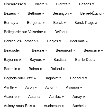
Biscarrosse »
Billère »
Biarritz »
Bezons »
Béziers »
Béthune »
Besançon »
Berre-l-Étang »
Bernay »
Bergerac »
Berck »
Berck-Plage »
Bellegarde-sur-Valserine »
Belfort »
Behren-lès-Forbach »
Bègles »
Beauvais »
Beausoleil »
Beaune »
Beaumont »
Beaucaire »
Bayonne »
Bayeux »
Bastia »
Bar-le-Duc »
Barentin »
Balma »
Bailleul »
Bagnols-sur-Cèze »
Bagnolet »
Bagneux »
Avrillé »
Avon »
Avion »
Avignon »
Auxerre »
Autun »
Aurillac »
Auray »
Aulnay-sous-Bois »
Audincourt »
Auchel »