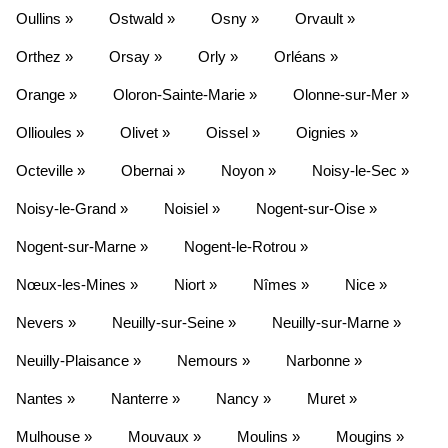
Oullins »
Ostwald »
Osny »
Orvault »
Orthez »
Orsay »
Orly »
Orléans »
Orange »
Oloron-Sainte-Marie »
Olonne-sur-Mer »
Ollioules »
Olivet »
Oissel »
Oignies »
Octeville »
Obernai »
Noyon »
Noisy-le-Sec »
Noisy-le-Grand »
Noisiel »
Nogent-sur-Oise »
Nogent-sur-Marne »
Nogent-le-Rotrou »
Nœux-les-Mines »
Niort »
Nîmes »
Nice »
Nevers »
Neuilly-sur-Seine »
Neuilly-sur-Marne »
Neuilly-Plaisance »
Nemours »
Narbonne »
Nantes »
Nanterre »
Nancy »
Muret »
Mulhouse »
Mouvaux »
Moulins »
Mougins »