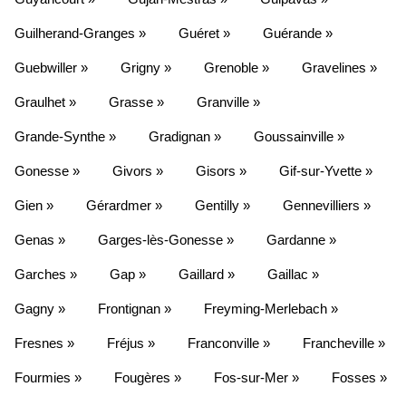
Guilherand-Granges »
Guéret »
Guérande »
Guebwiller »
Grigny »
Grenoble »
Gravelines »
Graulhet »
Grasse »
Granville »
Grande-Synthe »
Gradignan »
Goussainville »
Gonesse »
Givors »
Gisors »
Gif-sur-Yvette »
Gien »
Gérardmer »
Gentilly »
Gennevilliers »
Genas »
Garges-lès-Gonesse »
Gardanne »
Garches »
Gap »
Gaillard »
Gaillac »
Gagny »
Frontignan »
Freyming-Merlebach »
Fresnes »
Fréjus »
Franconville »
Francheville »
Fourmies »
Fougères »
Fos-sur-Mer »
Fosses »