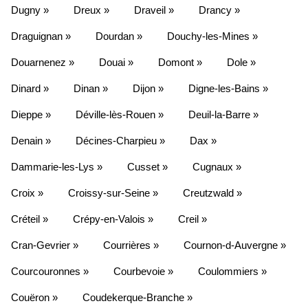
Dugny »
Dreux »
Draveil »
Drancy »
Draguignan »
Dourdan »
Douchy-les-Mines »
Douarnenez »
Douai »
Domont »
Dole »
Dinard »
Dinan »
Dijon »
Digne-les-Bains »
Dieppe »
Déville-lès-Rouen »
Deuil-la-Barre »
Denain »
Décines-Charpieu »
Dax »
Dammarie-les-Lys »
Cusset »
Cugnaux »
Croix »
Croissy-sur-Seine »
Creutzwald »
Créteil »
Crépy-en-Valois »
Creil »
Cran-Gevrier »
Courrières »
Cournon-d-Auvergne »
Courcouronnes »
Courbevoie »
Coulommiers »
Couëron »
Coudekerque-Branche »