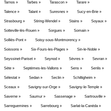
Tarnos »
Tarbes »
Tarascon »
Tarare »
Talence »
Talant »
Suresnes »
Sucy-en-Brie »
Strasbourg »
Stiring-Wendel »
Stains »
Soyaux »
Sotteville-lès-Rouen »
Sorgues »
Somain »
Solliès-Pont »
Soisy-sous-Montmorency »
Soissons »
Six-Fours-les-Plages »
Sin-le-Noble »
Seyssinet-Pariset »
Seynod »
Sèvres »
Sevran »
Sète »
Septèmes-les-Vallons »
Sens »
Senlis »
Sélestat »
Sedan »
Seclin »
Schiltigheim »
Sceaux »
Savigny-sur-Orge »
Savigny-le-Temple »
Saverne »
Saumur »
Sassenage »
Sartrouville »
Sarreguemines »
Sarrebourg »
Sarlat-la-Canéda »