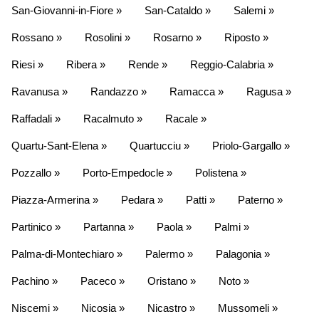
San-Giovanni-in-Fiore »
San-Cataldo »
Salemi »
Rossano »
Rosolini »
Rosarno »
Riposto »
Riesi »
Ribera »
Rende »
Reggio-Calabria »
Ravanusa »
Randazzo »
Ramacca »
Ragusa »
Raffadali »
Racalmuto »
Racale »
Quartu-Sant-Elena »
Quartucciu »
Priolo-Gargallo »
Pozzallo »
Porto-Empedocle »
Polistena »
Piazza-Armerina »
Pedara »
Patti »
Paterno »
Partinico »
Partanna »
Paola »
Palmi »
Palma-di-Montechiaro »
Palermo »
Palagonia »
Pachino »
Paceco »
Oristano »
Noto »
Niscemi »
Nicosia »
Nicastro »
Mussomeli »