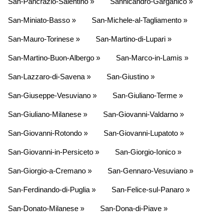
San-Pancrazio-Salentino »
Sannicandro-Garganico »
San-Miniato-Basso »
San-Michele-al-Tagliamento »
San-Mauro-Torinese »
San-Martino-di-Lupari »
San-Martino-Buon-Albergo »
San-Marco-in-Lamis »
San-Lazzaro-di-Savena »
San-Giustino »
San-Giuseppe-Vesuviano »
San-Giuliano-Terme »
San-Giuliano-Milanese »
San-Giovanni-Valdarno »
San-Giovanni-Rotondo »
San-Giovanni-Lupatoto »
San-Giovanni-in-Persiceto »
San-Giorgio-Ionico »
San-Giorgio-a-Cremano »
San-Gennaro-Vesuviano »
San-Ferdinando-di-Puglia »
San-Felice-sul-Panaro »
San-Donato-Milanese »
San-Dona-di-Piave »