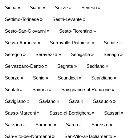
Siena »
Siano »
Sezze »
Seveso »
Settimo-Torinese »
Sestri-Levante »
Sesto-San-Giovanni »
Sesto-Fiorentino »
Sessa-Aurunca »
Serravalle-Pistoiese »
Seriate »
Seregno »
Seravezza »
Senigallia »
Senago »
Selvazzano-Dentro »
Segrate »
Sedriano »
Scorze »
Schio »
Scandicci »
Scandiano »
Scafati »
Savona »
Savignano-sul-Rubicone »
Savigliano »
Saviano »
Sava »
Sassuolo »
Sasso-Marconi »
Sasso-di-Bordighera »
Sassari »
Sarzana »
Saronno »
Sarno »
Sarezzo »
San-Vito-dei-Normanni »
San-Vito-al-Tagliamento »