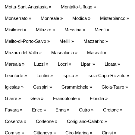
Motta-Sant-Anastasia »
Montalto-Uffugo »
Monserrato »
Monreale »
Modica »
Misterbianco »
Misilmeri »
Milazzo »
Messina »
Menfi »
Melito-di-Porto-Salvo »
Melilli »
Mazzarino »
Mazara-del-Vallo »
Mascalucia »
Mascali »
Marsala »
Luzzi »
Locri »
Lipari »
Licata »
Leonforte »
Lentini »
Ispica »
Isola-Capo-Rizzuto »
Iglesias »
Guspini »
Grammichele »
Gioia-Tauro »
Giarre »
Gela »
Francofonte »
Floridia »
Favara »
Erice »
Enna »
Cutro »
Crotone »
Cosenza »
Corleone »
Corigliano-Calabro »
Comiso »
Cittanova »
Ciro-Marina »
Cinisi »