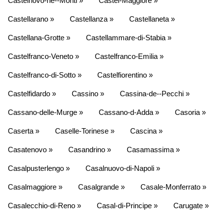
Castelnovo-ne--Monti »
Castel-Maggiore »
Castellarano »
Castellanza »
Castellaneta »
Castellana-Grotte »
Castellammare-di-Stabia »
Castelfranco-Veneto »
Castelfranco-Emilia »
Castelfranco-di-Sotto »
Castelfiorentino »
Castelfidardo »
Cassino »
Cassina-de--Pecchi »
Cassano-delle-Murge »
Cassano-d-Adda »
Casoria »
Caserta »
Caselle-Torinese »
Cascina »
Casatenovo »
Casandrino »
Casamassima »
Casalpusterlengo »
Casalnuovo-di-Napoli »
Casalmaggiore »
Casalgrande »
Casale-Monferrato »
Casalecchio-di-Reno »
Casal-di-Principe »
Carugate »