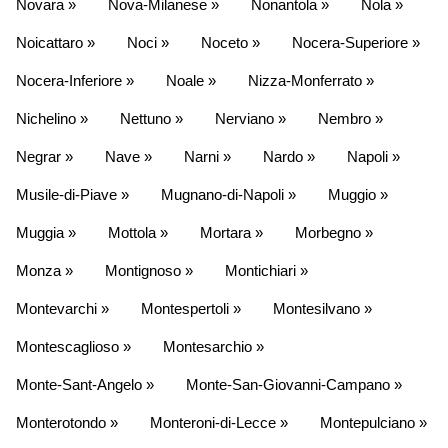
Novara »
Nova-Milanese »
Nonantola »
Nola »
Noicattaro »
Noci »
Noceto »
Nocera-Superiore »
Nocera-Inferiore »
Noale »
Nizza-Monferrato »
Nichelino »
Nettuno »
Nerviano »
Nembro »
Negrar »
Nave »
Narni »
Nardo »
Napoli »
Musile-di-Piave »
Mugnano-di-Napoli »
Muggio »
Muggia »
Mottola »
Mortara »
Morbegno »
Monza »
Montignoso »
Montichiari »
Montevarchi »
Montespertoli »
Montesilvano »
Montescaglioso »
Montesarchio »
Monte-Sant-Angelo »
Monte-San-Giovanni-Campano »
Monterotondo »
Monteroni-di-Lecce »
Montepulciano »