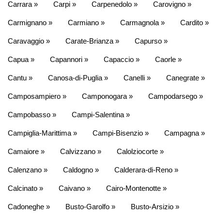
Carrara »
Carpi »
Carpenedolo »
Carovigno »
Carmignano »
Carmiano »
Carmagnola »
Cardito »
Caravaggio »
Carate-Brianza »
Capurso »
Capua »
Capannori »
Capaccio »
Caorle »
Cantu »
Canosa-di-Puglia »
Canelli »
Canegrate »
Camposampiero »
Camponogara »
Campodarsego »
Campobasso »
Campi-Salentina »
Campiglia-Marittima »
Campi-Bisenzio »
Campagna »
Camaiore »
Calvizzano »
Calolziocorte »
Calenzano »
Caldogno »
Calderara-di-Reno »
Calcinato »
Caivano »
Cairo-Montenotte »
Cadoneghe »
Busto-Garolfo »
Busto-Arsizio »