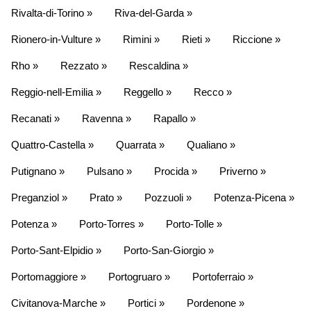
Rivalta-di-Torino »
Riva-del-Garda »
Rionero-in-Vulture »
Rimini »
Rieti »
Riccione »
Rho »
Rezzato »
Rescaldina »
Reggio-nell-Emilia »
Reggello »
Recco »
Recanati »
Ravenna »
Rapallo »
Quattro-Castella »
Quarrata »
Qualiano »
Putignano »
Pulsano »
Procida »
Priverno »
Preganziol »
Prato »
Pozzuoli »
Potenza-Picena »
Potenza »
Porto-Torres »
Porto-Tolle »
Porto-Sant-Elpidio »
Porto-San-Giorgio »
Portomaggiore »
Portogruaro »
Portoferraio »
Civitanova-Marche »
Portici »
Pordenone »