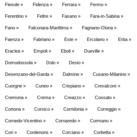
Fiesole »
Fidenza »
Ferrara »
Fermo »
Ferentino »
Feltre »
Fasano »
Fara-in-Sabina »
Fano »
Falconara-Marittima »
Fagnano-Olona »
Faenza »
Fabriano »
Este »
Ercolano »
Erba »
Eraclea »
Empoli »
Eboli »
Dueville »
Domodossola »
Dolo »
Desio »
Desenzano-del-Garda »
Dalmine »
Cusano-Milanino »
Cuorgne »
Cuneo »
Crispiano »
Crevalcore »
Cremona »
Crema »
Creazzo »
Cossato »
Cortona »
Corsico »
Corridonia »
Correggio »
Cornedo-Vicentino »
Cornaredo »
Cormano »
Cori »
Cordenons »
Corciano »
Corbetta »