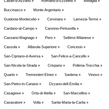
Castel-d-Azzano »
Romano-d-Ezzelino »
Mediglia »
Buccinasco »
Monte-Argentario »
Guidonia-Montecelio »
Cervinara »
Lamezia-Terme »
Cardano-al-Campo »
Caronno-Pertusella »
Cassano-Magnago »
Pero »
Settimo-Milanese »
Cassola »
Albisola-Superiore »
Concesio »
San-Cipriano-d-Aversa »
San-Felice-a-Cancello »
San-Nicola-la-Strada »
Crispano »
Pollena-Trocchia »
Quarto »
Tremestieri-Etneo »
Santena »
Vinovo »
San-Pietro-in-Cariano »
Ozzano-dell-Emilia »
Casagiove »
Orta-di-Atella »
San-Marcellino »
Casavatore »
Volla »
Santa-Maria-la-Carita »