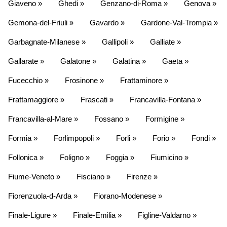
Giaveno »
Ghedi »
Genzano-di-Roma »
Genova »
Gemona-del-Friuli »
Gavardo »
Gardone-Val-Trompia »
Garbagnate-Milanese »
Gallipoli »
Galliate »
Gallarate »
Galatone »
Galatina »
Gaeta »
Fucecchio »
Frosinone »
Frattaminore »
Frattamaggiore »
Frascati »
Francavilla-Fontana »
Francavilla-al-Mare »
Fossano »
Formigine »
Formia »
Forlimpopoli »
Forli »
Forio »
Fondi »
Follonica »
Foligno »
Foggia »
Fiumicino »
Fiume-Veneto »
Fisciano »
Firenze »
Fiorenzuola-d-Arda »
Fiorano-Modenese »
Finale-Ligure »
Finale-Emilia »
Figline-Valdarno »