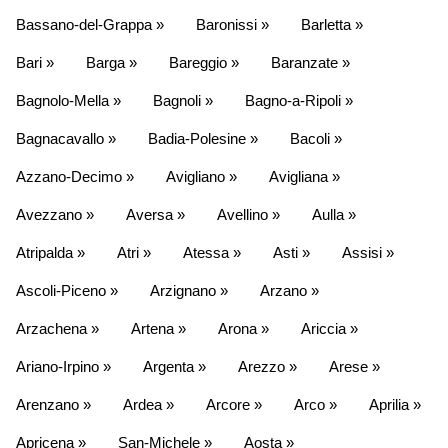
Bassano-del-Grappa »
Baronissi »
Barletta »
Bari »
Barga »
Bareggio »
Baranzate »
Bagnolo-Mella »
Bagnoli »
Bagno-a-Ripoli »
Bagnacavallo »
Badia-Polesine »
Bacoli »
Azzano-Decimo »
Avigliano »
Avigliana »
Avezzano »
Aversa »
Avellino »
Aulla »
Atripalda »
Atri »
Atessa »
Asti »
Assisi »
Ascoli-Piceno »
Arzignano »
Arzano »
Arzachena »
Artena »
Arona »
Ariccia »
Ariano-Irpino »
Argenta »
Arezzo »
Arese »
Arenzano »
Ardea »
Arcore »
Arco »
Aprilia »
Apricena »
San-Michele »
Aosta »