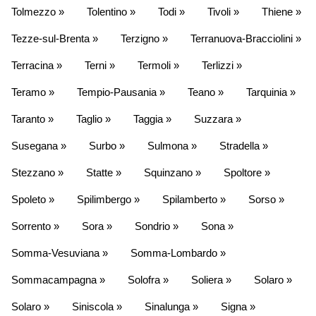
Tolmezzo »
Tolentino »
Todi »
Tivoli »
Thiene »
Tezze-sul-Brenta »
Terzigno »
Terranuova-Bracciolini »
Terracina »
Terni »
Termoli »
Terlizzi »
Teramo »
Tempio-Pausania »
Teano »
Tarquinia »
Taranto »
Taglio »
Taggia »
Suzzara »
Susegana »
Surbo »
Sulmona »
Stradella »
Stezzano »
Statte »
Squinzano »
Spoltore »
Spoleto »
Spilimbergo »
Spilamberto »
Sorso »
Sorrento »
Sora »
Sondrio »
Sona »
Somma-Vesuviana »
Somma-Lombardo »
Sommacampagna »
Solofra »
Soliera »
Solaro »
Solaro »
Siniscola »
Sinalunga »
Signa »