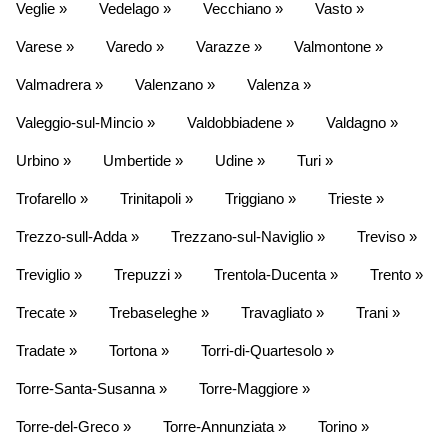
Veglie »
Vedelago »
Vecchiano »
Vasto »
Varese »
Varedo »
Varazze »
Valmontone »
Valmadrera »
Valenzano »
Valenza »
Valeggio-sul-Mincio »
Valdobbiadene »
Valdagno »
Urbino »
Umbertide »
Udine »
Turi »
Trofarello »
Trinitapoli »
Triggiano »
Trieste »
Trezzo-sull-Adda »
Trezzano-sul-Naviglio »
Treviso »
Treviglio »
Trepuzzi »
Trentola-Ducenta »
Trento »
Trecate »
Trebaseleghe »
Travagliato »
Trani »
Tradate »
Tortona »
Torri-di-Quartesolo »
Torre-Santa-Susanna »
Torre-Maggiore »
Torre-del-Greco »
Torre-Annunziata »
Torino »