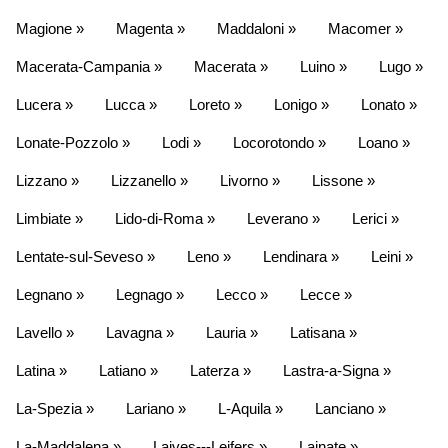
Magione »
Magenta »
Maddaloni »
Macomer »
Macerata-Campania »
Macerata »
Luino »
Lugo »
Lucera »
Lucca »
Loreto »
Lonigo »
Lonato »
Lonate-Pozzolo »
Lodi »
Locorotondo »
Loano »
Lizzano »
Lizzanello »
Livorno »
Lissone »
Limbiate »
Lido-di-Roma »
Leverano »
Lerici »
Lentate-sul-Seveso »
Leno »
Lendinara »
Leini »
Legnano »
Legnago »
Lecco »
Lecce »
Lavello »
Lavagna »
Lauria »
Latisana »
Latina »
Latiano »
Laterza »
Lastra-a-Signa »
La-Spezia »
Lariano »
L-Aquila »
Lanciano »
La-Maddalena »
Laives---Leifers »
Lainate »