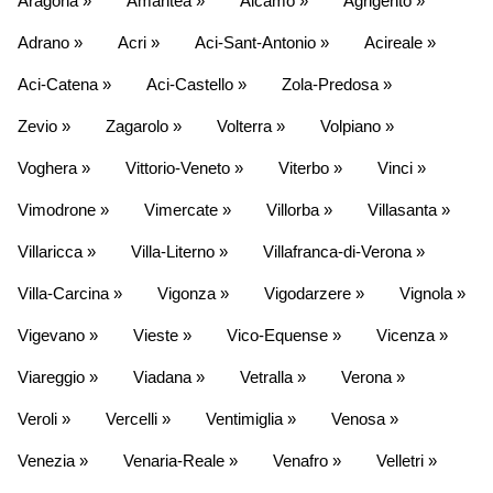
Aragona »
Amantea »
Alcamo »
Agrigento »
Adrano »
Acri »
Aci-Sant-Antonio »
Acireale »
Aci-Catena »
Aci-Castello »
Zola-Predosa »
Zevio »
Zagarolo »
Volterra »
Volpiano »
Voghera »
Vittorio-Veneto »
Viterbo »
Vinci »
Vimodrone »
Vimercate »
Villorba »
Villasanta »
Villaricca »
Villa-Literno »
Villafranca-di-Verona »
Villa-Carcina »
Vigonza »
Vigodarzere »
Vignola »
Vigevano »
Vieste »
Vico-Equense »
Vicenza »
Viareggio »
Viadana »
Vetralla »
Verona »
Veroli »
Vercelli »
Ventimiglia »
Venosa »
Venezia »
Venaria-Reale »
Venafro »
Velletri »