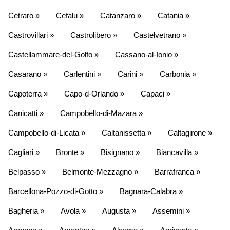
Cetraro »
Cefalu »
Catanzaro »
Catania »
Castrovillari »
Castrolibero »
Castelvetrano »
Castellammare-del-Golfo »
Cassano-al-Ionio »
Casarano »
Carlentini »
Carini »
Carbonia »
Capoterra »
Capo-d-Orlando »
Capaci »
Canicatti »
Campobello-di-Mazara »
Campobello-di-Licata »
Caltanissetta »
Caltagirone »
Cagliari »
Bronte »
Bisignano »
Biancavilla »
Belpasso »
Belmonte-Mezzagno »
Barrafranca »
Barcellona-Pozzo-di-Gotto »
Bagnara-Calabra »
Bagheria »
Avola »
Augusta »
Assemini »