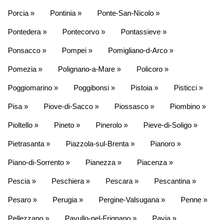
Porcia »
Pontinia »
Ponte-San-Nicolo »
Pontedera »
Pontecorvo »
Pontassieve »
Ponsacco »
Pompei »
Pomigliano-d-Arco »
Pomezia »
Polignano-a-Mare »
Policoro »
Poggiomarino »
Poggibonsi »
Pistoia »
Pisticci »
Pisa »
Piove-di-Sacco »
Piossasco »
Piombino »
Pioltello »
Pineto »
Pinerolo »
Pieve-di-Soligo »
Pietrasanta »
Piazzola-sul-Brenta »
Pianoro »
Piano-di-Sorrento »
Pianezza »
Piacenza »
Pescia »
Peschiera »
Pescara »
Pescantina »
Pesaro »
Perugia »
Pergine-Valsugana »
Penne »
Pellezzano »
Pavullo-nel-Frignano »
Pavia »