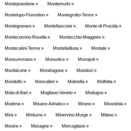
Monteprandone »
Montemurlo »
Montelupo-Fiorentino »
Montegrotto-Terme »
Montegranaro »
Montefiascone »
Monte-di-Procida »
Montecorvino-Rovella »
Montecchio-Maggiore »
Montecatini-Terme »
Montebelluna »
Montale »
Monsummano »
Monselice »
Monopoli »
Monfalcone »
Mondragone »
Mondovi »
Mondolfo »
Moncalieri »
Molinella »
Molfetta »
Mola-di-Bari »
Mogliano-Veneto »
Modugno »
Modena »
Misano-Adriatico »
Mirano »
Mirandola »
Mira »
Minturno »
Minervino-Murge »
Milano »
Mestre »
Mesagne »
Mercogliano »