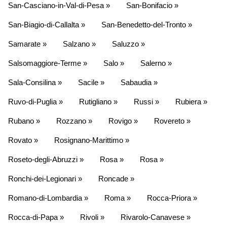
San-Casciano-in-Val-di-Pesa »
San-Bonifacio »
San-Biagio-di-Callalta »
San-Benedetto-del-Tronto »
Samarate »
Salzano »
Saluzzo »
Salsomaggiore-Terme »
Salo »
Salerno »
Sala-Consilina »
Sacile »
Sabaudia »
Ruvo-di-Puglia »
Rutigliano »
Russi »
Rubiera »
Rubano »
Rozzano »
Rovigo »
Rovereto »
Rovato »
Rosignano-Marittimo »
Roseto-degli-Abruzzi »
Rosa »
Rosa »
Ronchi-dei-Legionari »
Roncade »
Romano-di-Lombardia »
Roma »
Rocca-Priora »
Rocca-di-Papa »
Rivoli »
Rivarolo-Canavese »