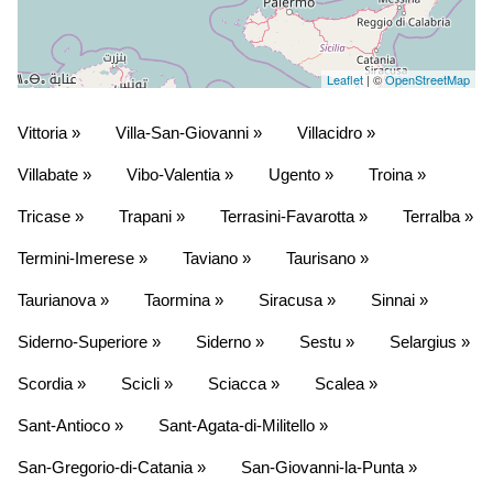
Leaflet
| ©
OpenStreetMap
Vittoria »
Villa-San-Giovanni »
Villacidro »
Villabate »
Vibo-Valentia »
Ugento »
Troina »
Tricase »
Trapani »
Terrasini-Favarotta »
Terralba »
Termini-Imerese »
Taviano »
Taurisano »
Taurianova »
Taormina »
Siracusa »
Sinnai »
Siderno-Superiore »
Siderno »
Sestu »
Selargius »
Scordia »
Scicli »
Sciacca »
Scalea »
Sant-Antioco »
Sant-Agata-di-Militello »
San-Gregorio-di-Catania »
San-Giovanni-la-Punta »