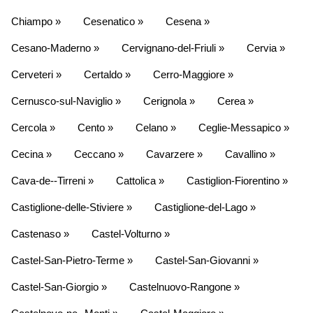
Chiampo »
Cesenatico »
Cesena »
Cesano-Maderno »
Cervignano-del-Friuli »
Cervia »
Cerveteri »
Certaldo »
Cerro-Maggiore »
Cernusco-sul-Naviglio »
Cerignola »
Cerea »
Cercola »
Cento »
Celano »
Ceglie-Messapico »
Cecina »
Ceccano »
Cavarzere »
Cavallino »
Cava-de--Tirreni »
Cattolica »
Castiglion-Fiorentino »
Castiglione-delle-Stiviere »
Castiglione-del-Lago »
Castenaso »
Castel-Volturno »
Castel-San-Pietro-Terme »
Castel-San-Giovanni »
Castel-San-Giorgio »
Castelnuovo-Rangone »