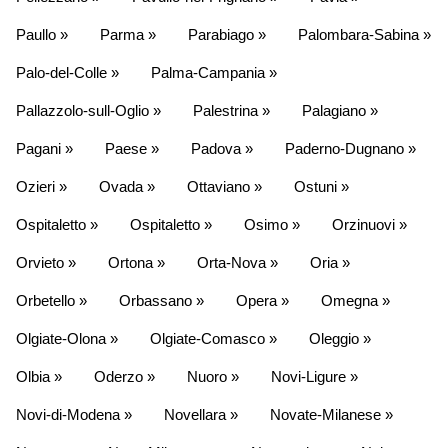
Paullo »
Parma »
Parabiago »
Palombara-Sabina »
Palo-del-Colle »
Palma-Campania »
Pallazzolo-sull-Oglio »
Palestrina »
Palagiano »
Pagani »
Paese »
Padova »
Paderno-Dugnano »
Ozieri »
Ovada »
Ottaviano »
Ostuni »
Ospitaletto »
Ospitaletto »
Osimo »
Orzinuovi »
Orvieto »
Ortona »
Orta-Nova »
Oria »
Orbetello »
Orbassano »
Opera »
Omegna »
Olgiate-Olona »
Olgiate-Comasco »
Oleggio »
Olbia »
Oderzo »
Nuoro »
Novi-Ligure »
Novi-di-Modena »
Novellara »
Novate-Milanese »