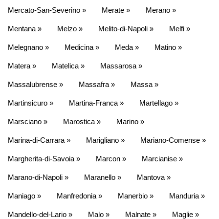
Mercato-San-Severino »
Merate »
Merano »
Mentana »
Melzo »
Melito-di-Napoli »
Melfi »
Melegnano »
Medicina »
Meda »
Matino »
Matera »
Matelica »
Massarosa »
Massalubrense »
Massafra »
Massa »
Martinsicuro »
Martina-Franca »
Martellago »
Marsciano »
Marostica »
Marino »
Marina-di-Carrara »
Marigliano »
Mariano-Comense »
Margherita-di-Savoia »
Marcon »
Marcianise »
Marano-di-Napoli »
Maranello »
Mantova »
Maniago »
Manfredonia »
Manerbio »
Manduria »
Mandello-del-Lario »
Malo »
Malnate »
Maglie »