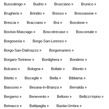
Bussolengo »
Budrio »
Brusciano »
Brunico »
Brugherio »
Brindisi »
Bresso »
Bressanone »
Brescia »
Bracciano »
Bra »
Bovolone »
Bovisio-Masciago »
Boscotrecase »
Boscoreale »
Borgosesia »
Borgo-San-Lorenzo »
Borgo-San-Dalmazzo »
Borgomanero »
Borgaro-Torinese »
Bordighera »
Bondeno »
Bolzano »
Bologna »
Bollate »
Bitonto »
Bitetto »
Bisceglie »
Biella »
Bibbiena »
Biassono »
Besana-in-Brianza »
Bernalda »
Bergamo »
Benevento »
Belluno »
Bellizzi-Irpino »
Beinasco »
Battipaglia »
Bastia-Umbra »