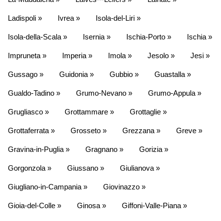
Ladispoli »
Ivrea »
Isola-del-Liri »
Isola-della-Scala »
Isernia »
Ischia-Porto »
Ischia »
Impruneta »
Imperia »
Imola »
Jesolo »
Jesi »
Gussago »
Guidonia »
Gubbio »
Guastalla »
Gualdo-Tadino »
Grumo-Nevano »
Grumo-Appula »
Grugliasco »
Grottammare »
Grottaglie »
Grottaferrata »
Grosseto »
Grezzana »
Greve »
Gravina-in-Puglia »
Gragnano »
Gorizia »
Gorgonzola »
Giussano »
Giulianova »
Giugliano-in-Campania »
Giovinazzo »
Gioia-del-Colle »
Ginosa »
Giffoni-Valle-Piana »