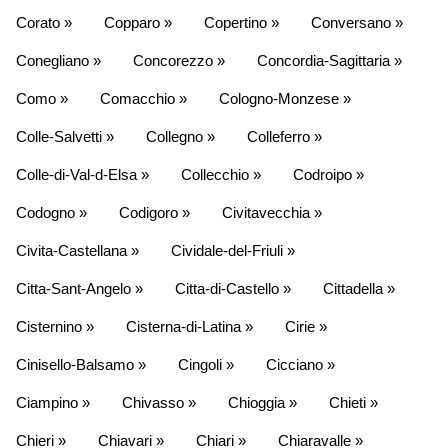
Corato »
Copparo »
Copertino »
Conversano »
Conegliano »
Concorezzo »
Concordia-Sagittaria »
Como »
Comacchio »
Cologno-Monzese »
Colle-Salvetti »
Collegno »
Colleferro »
Colle-di-Val-d-Elsa »
Collecchio »
Codroipo »
Codogno »
Codigoro »
Civitavecchia »
Civita-Castellana »
Cividale-del-Friuli »
Citta-Sant-Angelo »
Citta-di-Castello »
Cittadella »
Cisternino »
Cisterna-di-Latina »
Cirie »
Cinisello-Balsamo »
Cingoli »
Cicciano »
Ciampino »
Chivasso »
Chioggia »
Chieti »
Chieri »
Chiavari »
Chiari »
Chiaravalle »