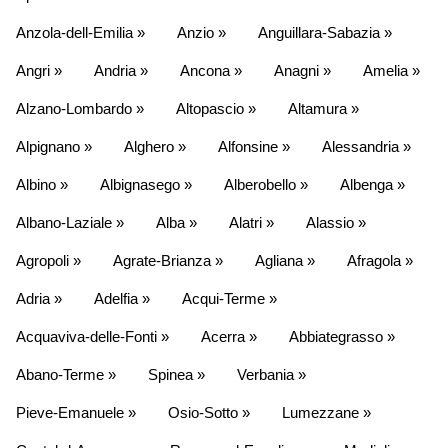
Anzola-dell-Emilia »
Anzio »
Anguillara-Sabazia »
Angri »
Andria »
Ancona »
Anagni »
Amelia »
Alzano-Lombardo »
Altopascio »
Altamura »
Alpignano »
Alghero »
Alfonsine »
Alessandria »
Albino »
Albignasego »
Alberobello »
Albenga »
Albano-Laziale »
Alba »
Alatri »
Alassio »
Agropoli »
Agrate-Brianza »
Agliana »
Afragola »
Adria »
Adelfia »
Acqui-Terme »
Acquaviva-delle-Fonti »
Acerra »
Abbiategrasso »
Abano-Terme »
Spinea »
Verbania »
Pieve-Emanuele »
Osio-Sotto »
Lumezzane »